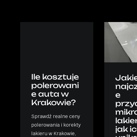
Ile kosztuje
Jaki
polerowani
najc
e auta w
e
Krakowie?
przy
mikr
Sprawdź realne ceny
lakie
polerowania i korekty
jak i
lakieru w Krakowie,