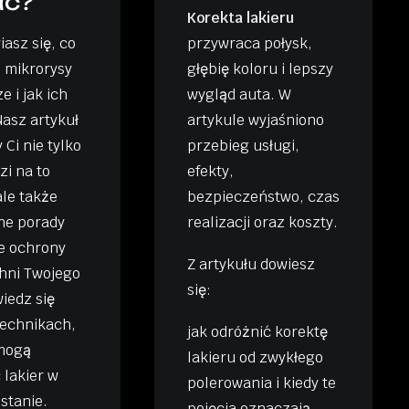
ać?
Korekta lakieru
asz się, co
przywraca połysk,
 mikrorysy
głębię koloru i lepszy
e i jak ich
wygląd auta. W
asz artykuł
artykule wyjaśniono
 Ci nie tylko
przebieg usługi,
zi na to
efekty,
ale także
bezpieczeństwo, czas
ne porady
realizacji oraz koszty.
e ochrony
Z artykułu dowiesz
hni Twojego
się:
iedz się
technikach,
jak odróżnić korektę
mogą
lakieru od zwykłego
 lakier w
polerowania i kiedy te
stanie.
pojęcia oznaczają