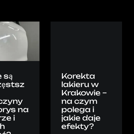
e są
Korekta
zęstsz
lakieru w
Krakowie –
czyny
na czym
orys na
polega i
rze i
jakie daje
ch
efekty?