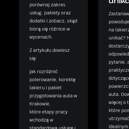
unik
porównaj zakres
usług, pakiety oraz
Zastanawi
dodatki i zobacz, skąd
powoduje
biorą się różnice w
na lakierz
wycenach.
unikać? N
dostarczy
Z artykułu dowiesz
odpowied
się:
pytanie, 
praktycz
jak rozróżnić
dotycząc
polerowanie, korektę
powierzc
lakieru i pakiet
auta. Dow
przygotowania auta w
więcej o 
Krakowie,
które po
które etapy pracy
utrzymać
wchodzą w
idealnym 
standardową usługę i