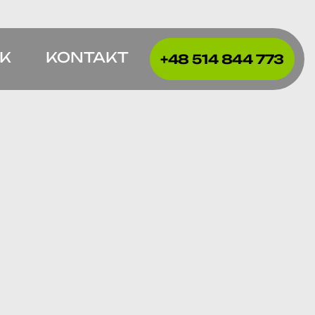
IK
KONTAKT
+48 514 844 773