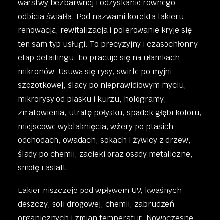
warstwy bezbarwnej i odzyskanie równego
odbicia światła. Pod nazwami korekta lakieru,
renowacja, rewitalizacja i polerowanie kryje się
ten sam typ usługi. To precyzyjny i czasochłonny
etap detailingu, bo pracuje się na ułamkach
mikronów. Usuwa się rysy, swirle po myjni
szczotkowej, ślady po nieprawidłowym myciu,
mikrorysy od piasku i kurzu, hologramy,
zmatowienia, utratę połysku, spadek głębi koloru,
miejscowe wyblaknięcia, wżery po ptasich
odchodach, owadach, sokach i żywicy z drzew,
ślady po chemii, zacieki oraz osady metaliczne,
smołę i asfalt.
Lakier niszczeje pod wpływem UV, kwaśnych
deszczy, soli drogowej, chemii, zabrudzeń
organicznych i zmian temperatur. Nowoczesne