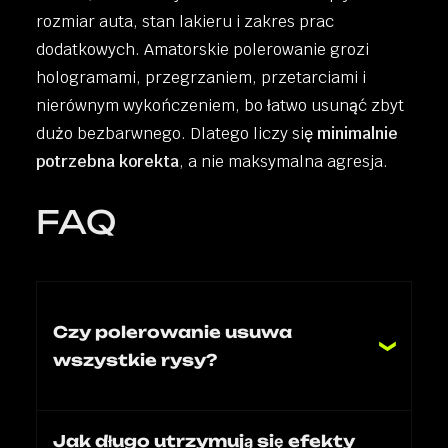
rozmiar auta, stan lakieru i zakres prac
dodatkowych. Amatorskie polerowanie grozi
hologramami, przegrzaniem, przetarciami i
nierównym wykończeniem, bo łatwo usunąć zbyt
dużo bezbarwnego. Dlatego liczy się
minimalnie
potrzebna korekta
, a nie maksymalna agresja.
FAQ
Czy polerowanie usuwa
wszystkie rysy?
Nie. Rysy w warstwie bezbarwnej zwykle
poddają się korekcie, ale uszkodzenia
Jak długo utrzymują się efekty