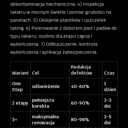
dekontaminacja mechaniczna. 4) Inspekcja
lakieru w mocnym świetle i pomiar grubości na
panelach. 5) Oklejenie plastików i uszczelek
taśmą. 6) Polerowanie z doborem past i padów do
typu lakieru, osobno dla etapu cięcia i
wykończenia. 7) Odtłuszczenie, kontrola
wykończenia i aplikacja zabezpieczenia.
Redukcja
Wariant
Cel
defektów
Czas
One
1
odświeżenie
40-60%
Step
dzień
pełniejsza
2-3
2 etapy
60-90%
korekta
dni
maksymalna
2-5
3+
80-98%
renowacja
dni