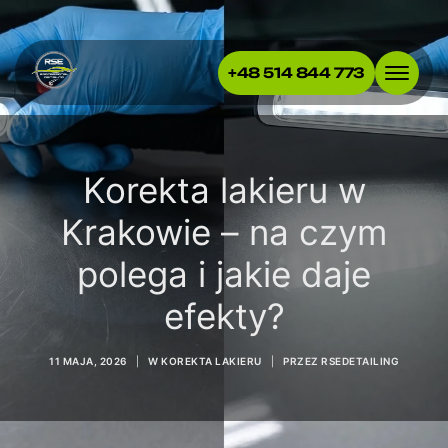
+48 514 844 773
Korekta lakieru w
Krakowie – na czym
polega i jakie daje
efekty?
11 MAJA, 2026
|
W
KOREKTA LAKIERU
|
PRZEZ
RSEDETAILING