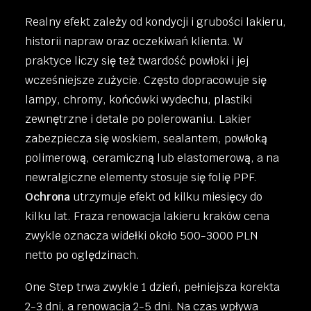
Realny efekt zależy od kondycji i grubości lakieru,
historii napraw oraz oczekiwań klienta. W
praktyce liczy się też twardość powłoki i jej
wcześniejsze zużycie. Często dopracowuje się
lampy, chromy, końcówki wydechu, plastiki
zewnętrzne i detale po polerowaniu. Lakier
zabezpiecza się woskiem, sealantem, powłoką
polimerową, ceramiczną lub elastomerową, a na
newralgiczne elementy stosuje się folię PPF.
Ochrona
utrzymuje efekt od kilku miesięcy do
kilku lat. Fraza renowacja lakieru kraków cena
zwykle oznacza widełki około 500-3000 PLN
netto po oględzinach.
One Step trwa zwykle 1 dzień, pełniejsza korekta
2-3 dni, a renowacja 2-5 dni. Na czas wpływa