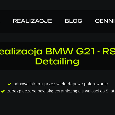
A
REALIZACJE
BLOG
CENN
ealizacja
BMW
G21
-
R
Detailing
odnowa lakieru przez wieloetapowe polerowanie
zabezpieczone powłoką ceramiczną o trwałości do 5 lat