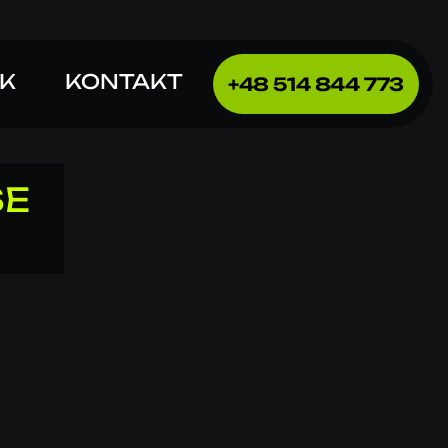
IK
KONTAKT
+48 514 844 773
SE