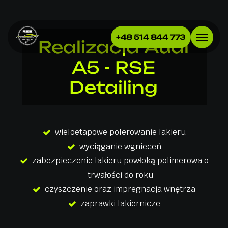
+48 514 844 773
Realizacja
Audi
A5
-
RSE
Detailing
wieloetapowe polerowanie lakieru
wyciąganie wgnieceń
zabezpieczenie lakieru powłoką polimerowa o
trwałości do roku
czyszczenie oraz impregnacja wnętrza
zaprawki lakiernicze