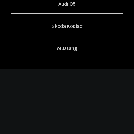
Audi Q5
Skoda Kodiaq
Mustang
Profesjonalne studio auto detailingu w Krakowie. Z
pasją i najwyższą precyzją dbamy o perfekcyjny
wygląd oraz długotrwałą ochronę Twojego