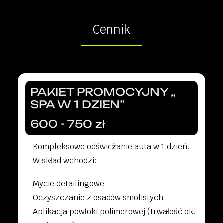
Cennik
PAKIET PROMOCYJNY „
SPA W 1 DZIEN”
600 - 750 zł
Kompleksowe odświeżanie auta w 1 dzień.
W skład wchodzi:
Mycie detailingowe
Oczyszczanie z osadów smolistych
Aplikacja powłoki polimerowej (trwałość ok.